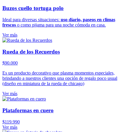
Buzos cuello tortuga polo
Ideal para diversas situaciones:
uso diario, paseos en climas
frescos
o como pijama para una noche cómoda en casa.
Ver más
Rueda de los Recuerdos
$
90.000
Es un producto decorativo que plasma momentos especiales,
brindando a nuestros clientes una opción de regalo poco usual
(diseño en miniatura de la rueda de chicago)
Ver más
Plataformas en cuero
$
119.990
Ver más