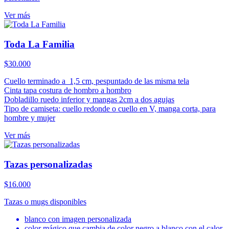
Ver más
Toda La Familia
$
30.000
Cuello terminado a 1,5 cm, pespuntado de las misma tela
Cinta tapa costura de hombro a hombro
Dobladillo ruedo inferior y mangas 2cm a dos agujas
Tipo de camiseta: cuello redonde o cuello en V, manga corta, para
hombre y mujer
Ver más
Tazas personalizadas
$
16.000
Tazas o mugs disponibles
blanco con imagen personalizada
color mágico que cambia de color negro a blanco con el calor