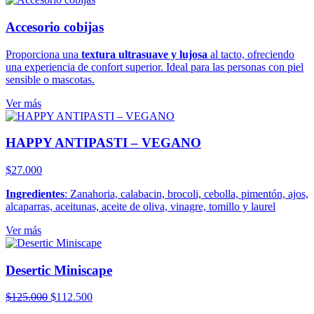
Accesorio cobijas
Proporciona una
textura ultrasuave y lujosa
al tacto, ofreciendo
una experiencia de confort superior. Ideal para las personas con piel
sensible o mascotas.
Ver más
HAPPY ANTIPASTI – VEGANO
$
27.000
Ingredientes
: Zanahoria, calabacin, brocoli, cebolla, pimentón, ajos,
alcaparras, aceitunas, aceite de oliva, vinagre, tomillo y laurel
Ver más
Desertic Miniscape
El
El
$
125.000
$
112.500
precio
precio