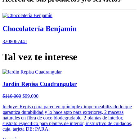
Chocolatería Benjamín
3208067441
Tal vez te interese
Jardín Repisa Cuadrangular
El
El
$
110.000
$
99.000
precio
precio
Incluye: Repisa para pared en quíntuplex impermeabilizado lo que
original
actual
garantiza durabilidad y lo hace apto para exteriores, 2 macetas
era:
es:
naturales en fibra de coco biodegradable, 2 plantas de interior,
$110.000.
$99.000.
sustrato especifico para plantas de interior, instructivo de cuidados,
caja, tarjeta DE: PARA: