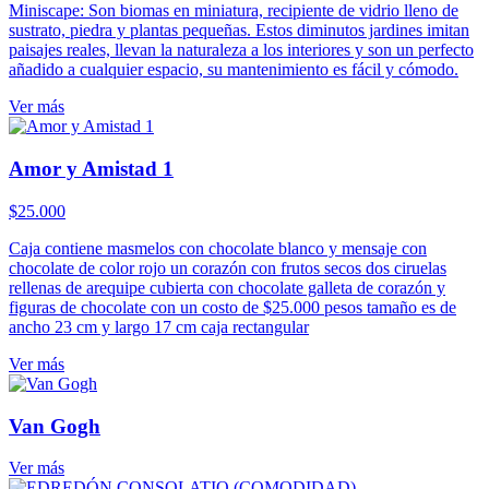
Miniscape: Son biomas en miniatura, recipiente de vidrio lleno de
original
actual
sustrato, piedra y plantas pequeñas. Estos diminutos jardines imitan
era:
es:
paisajes reales, llevan la naturaleza a los interiores y son un perfecto
$125.000.
$112.500.
añadido a cualquier espacio, su mantenimiento es fácil y cómodo.
Ver más
Amor y Amistad 1
$
25.000
Caja contiene masmelos con chocolate blanco y mensaje con
chocolate de color rojo un corazón con frutos secos dos ciruelas
rellenas de arequipe cubierta con chocolate galleta de corazón y
figuras de chocolate con un costo de $25.000 pesos tamaño es de
ancho 23 cm y largo 17 cm caja rectangular
Ver más
Van Gogh
Ver más