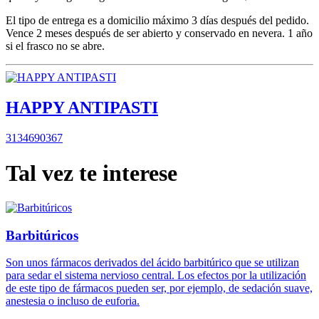
El tipo de entrega es a domicilio máximo 3 días después del pedido.
Vence 2 meses después de ser abierto y conservado en nevera. 1 año
si el frasco no se abre.
HAPPY ANTIPASTI
3134690367
Tal vez te interese
Barbitúricos
Son unos fármacos derivados del ácido barbitúrico que se utilizan
para sedar el sistema nervioso central. Los efectos por la utilización
de este tipo de fármacos pueden ser, por ejemplo, de sedación suave,
anestesia o incluso de euforia.