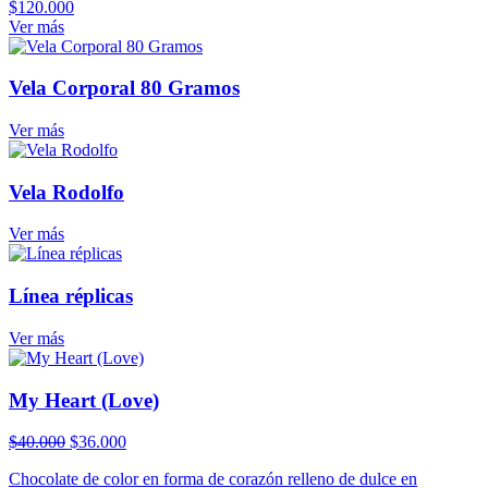
$
120.000
Ver más
Vela Corporal 80 Gramos
Ver más
Vela Rodolfo
Ver más
Línea réplicas
Ver más
My Heart (Love)
El
El
$
40.000
$
36.000
precio
precio
Chocolate de color en forma de corazón relleno de dulce en
original
actual