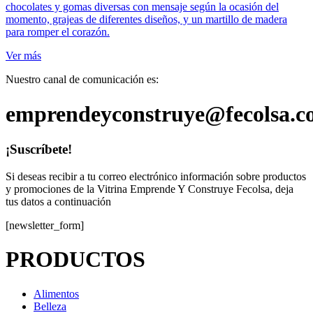
chocolates y gomas diversas con mensaje según la ocasión del
era:
es:
momento, grajeas de diferentes diseños, y un martillo de madera
$40.000.
$36.000.
para romper el corazón.
Ver más
Nuestro canal de comunicación es:
emprendeyconstruye@fecolsa.c
¡Suscríbete!
Si deseas recibir a tu correo electrónico información sobre productos
y promociones de la Vitrina Emprende Y Construye Fecolsa, deja
tus datos a continuación
[newsletter_form]
PRODUCTOS
Alimentos
Belleza