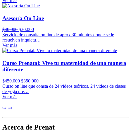
Ver más
Asesoría On Line
El
El
$
40.000
$
30.000
precio
precio
Servicio de consulta on line de aprox 30 minutos donde se le
original
actual
resuelven inquietu…
era:
es:
Ver más
$40.000.
$30.000.
Curso Prenatal: Vive tu maternidad de una manera
diferente
El
El
$
450.000
$
350.000
precio
precio
Curso on line que consta de 24 videos teóricos, 24 videos de clases
original
actual
de yoga pre…
era:
es:
Ver más
$450.000.
$350.000.
Salud
Acerca de Prenat