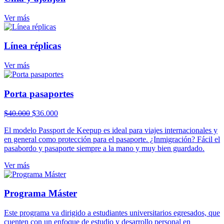
Ver más
Línea réplicas
Ver más
Porta pasaportes
El
El
$
40.000
$
36.000
precio
precio
El modelo Passport de Keepup es ideal para viajes internacionales y
original
actual
en general como protección para el pasaporte. ¿Inmigración? Fácil el
era:
es:
pasabordo y pasaporte siempre a la mano y muy bien guardado.
$40.000.
$36.000.
Ver más
Programa Máster
Este programa va dirigido a estudiantes universitarios egresados, que
cuenten con un enfoque de estudio y desarrollo personal en