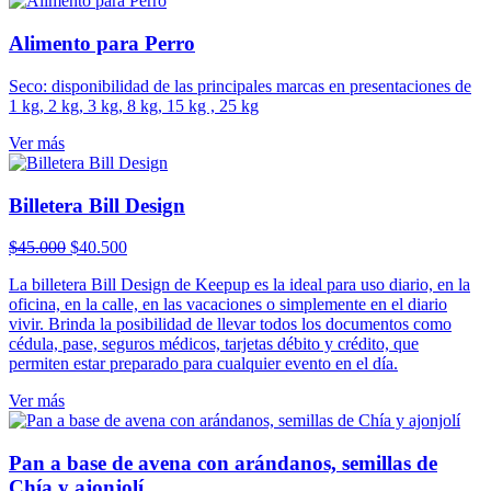
Alimento para Perro
Seco: disponibilidad de las principales marcas en presentaciones de
1 kg, 2 kg, 3 kg, 8 kg, 15 kg , 25 kg
Ver más
Billetera Bill Design
El
El
$
45.000
$
40.500
precio
precio
La billetera Bill Design de Keepup es la ideal para uso diario, en la
original
actual
oficina, en la calle, en las vacaciones o simplemente en el diario
era:
es:
vivir. Brinda la posibilidad de llevar todos los documentos como
$45.000.
$40.500.
cédula, pase, seguros médicos, tarjetas débito y crédito, que
permiten estar preparado para cualquier evento en el día.
Ver más
Pan a base de avena con arándanos, semillas de
Chía y ajonjolí