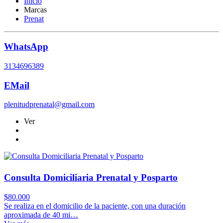
Inicio
Marcas
Prenat
WhatsApp
3134696389
EMail
plenitudprenatal@gmail.com
Ver
Consulta Domiciliaria Prenatal y Posparto
$
80.000
Se realiza en el domicilio de la paciente, con una duración
aproximada de 40 mi…