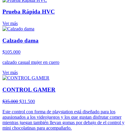
Prueba Rápida HVC
Ver más
Calzado dama
$
105.000
calzado casual mujer en cuero
Ver más
CONTROL GAMER
El
El
$
35.000
$
31.500
precio
precio
Este control con forma de playstation está diseñado para los
original
actual
apasionados a los videojuegos y los que gustan disfrutar comer
era:
es:
mientras juegan también llevan gomas por debajo de el control y
$35.000.
$31.500.
mini chocolatinas para acompañarlo.