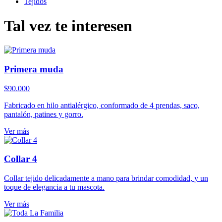
Tejidos
Tal vez te interesen
Primera muda
$
90.000
Fabricado en hilo antialérgico, conformado de 4 prendas, saco,
pantalón, patines y gorro.
Ver más
Collar 4
Collar tejido delicadamente a mano para brindar comodidad, y un
toque de elegancia a tu mascota.
Ver más