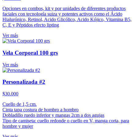
Opciones en combos, kit y por unidades de diferentes productos
faciales con tecnología suiza y potentes activos como el Ácido
Hialurónico, Retinol, Acido Glicólico, Acido Kójico, Vitamina B5,
C, E y Péptidos efecto lipting
Ver más
Vela Corporal 100 grs
Ver más
Personalizada #2
$
30.000
Cuello de 1,5 cm.
Cinta tapa costura de hombro a hombro
Dobladillo ruedo inferior y mangas 2cm a dos agujas
Tipo de camiseta: cuello redonde o cuello en V, manga corta, para
hombre y mujer
Ver más