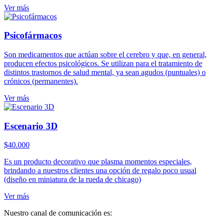
Ver más
Psicofármacos
Son medicamentos que actúan sobre el cerebro y que, en general,
producen efectos psicológicos. Se utilizan para el tratamiento de
distintos trastornos de salud mental, ya sean agudos (puntuales) o
crónicos (permanentes).
Ver más
Escenario 3D
$
40.000
Es un producto decorativo que plasma momentos especiales,
brindando a nuestros clientes una opción de regalo poco usual
(diseño en miniatura de la rueda de chicago)
Ver más
Nuestro canal de comunicación es: