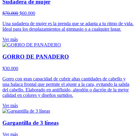
Sudadera de mujer
El
El
$
70.000
$
60.000
precio
precio
Una sudadera de mujer es la prenda que se adapta a tu ritmo de vida.
original
actual
Ideal para los desplazamientos al gimnasio o a cualquier lugar.
era:
es:
$70.000.
$60.000.
Ver más
GORRO DE PANADERO
$
30.000
Gorro con gran capacidad de cubrir altas cantidades de cabello y
una balaca frontal que permite el ajuste a la cara, evitando la salida
del cabello. Elaborado en antifluido, algodón o dacrón de la mejor
calidad en colores y diseños surtidos.
Ver más
Gargantilla de 3 líneas
Ver más