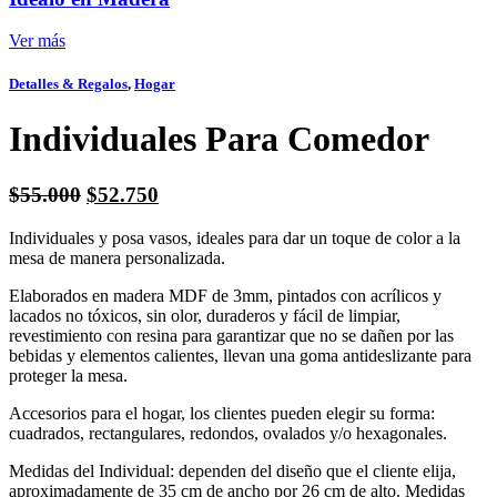
Ver más
Detalles & Regalos
,
Hogar
Individuales Para Comedor
El
El
$
55.000
$
52.750
precio
precio
Individuales y posa vasos, ideales para dar un toque de color a la
original
actual
mesa de manera personalizada.
era:
es:
$55.000.
$52.750.
Elaborados en madera MDF de 3mm, pintados con acrílicos y
lacados no tóxicos, sin olor, duraderos y fácil de limpiar,
revestimiento con resina para garantizar que no se dañen por las
bebidas y elementos calientes, llevan una goma antideslizante para
proteger la mesa.
Accesorios para el hogar, los clientes pueden elegir su forma:
cuadrados, rectangulares, redondos, ovalados y/o hexagonales.
Medidas del Individual: dependen del diseño que el cliente elija,
aproximadamente de 35 cm de ancho por 26 cm de alto. Medidas