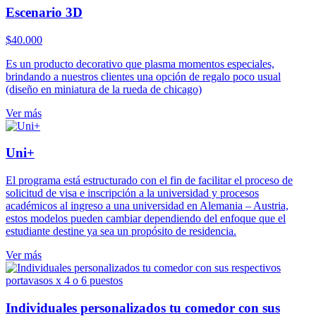
Escenario 3D
$
40.000
Es un producto decorativo que plasma momentos especiales,
brindando a nuestros clientes una opción de regalo poco usual
(diseño en miniatura de la rueda de chicago)
Ver más
Uni+
El programa está estructurado con el fin de facilitar el proceso de
solicitud de visa e inscripción a la universidad y procesos
académicos al ingreso a una universidad en Alemania – Austria,
estos modelos pueden cambiar dependiendo del enfoque que el
estudiante destine ya sea un propósito de residencia.
Ver más
Individuales personalizados tu comedor con sus