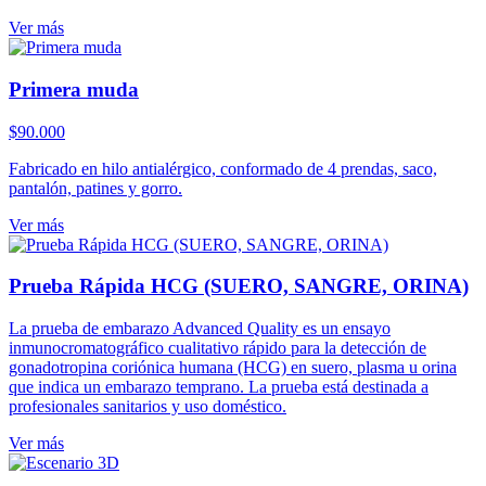
Ver más
Primera muda
$
90.000
Fabricado en hilo antialérgico, conformado de 4 prendas, saco,
pantalón, patines y gorro.
Ver más
Prueba Rápida HCG (SUERO, SANGRE, ORINA)
La prueba de embarazo Advanced Quality es un ensayo
inmunocromatográfico cualitativo rápido para la detección de
gonadotropina coriónica humana (HCG) en suero, plasma u orina
que indica un embarazo temprano. La prueba está destinada a
profesionales sanitarios y uso doméstico.
Ver más