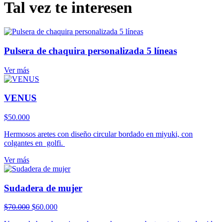
Tal vez te interesen
Pulsera de chaquira personalizada 5 líneas
Ver más
VENUS
$
50.000
Hermosos aretes con diseño circular bordado en miyuki, con
colgantes en golfi.
Ver más
Sudadera de mujer
El
El
$
70.000
$
60.000
precio
precio