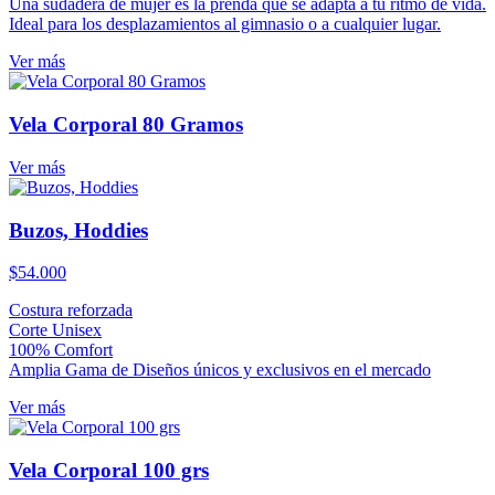
Una sudadera de mujer es la prenda que se adapta a tu ritmo de vida.
original
actual
Ideal para los desplazamientos al gimnasio o a cualquier lugar.
era:
es:
$70.000.
$60.000.
Ver más
Vela Corporal 80 Gramos
Ver más
Buzos, Hoddies
$
54.000
Costura reforzada
Corte Unisex
100% Comfort
Amplia Gama de Diseños únicos y exclusivos en el mercado
Ver más
Vela Corporal 100 grs