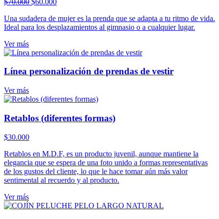
El
El
$
70.000
$
60.000
precio
precio
Una sudadera de mujer es la prenda que se adapta a tu ritmo de vida.
original
actual
Ideal para los desplazamientos al gimnasio o a cualquier lugar.
era:
es:
$70.000.
$60.000.
Ver más
Línea personalización de prendas de vestir
Ver más
Retablos (diferentes formas)
$
30.000
Retablos en M.D.F, es un producto juvenil, aunque mantiene la
elegancia que se espera de una foto unido a formas representativas
de los gustos del cliente, lo que le hace tomar aún más valor
sentimental al recuerdo y al producto.
Ver más