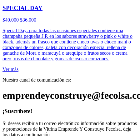
SPECIAL DAY
El
El
$
40.000
$
36.000
precio
precio
Special Day: para todas las ocasiones especiales contiene una
original
actual
champaña pequeña J.P. en los sabores strawberry o pink o white o
era:
es:
black, además un frasco que contiene choco uvas o choco maní o
$40.000.
$36.000.
corazones de colores, paleta con decoración especial rellena de
ganache de Mora o maracuyá o arequipe o frutos secos o crema
oreo, rosas de chocolate y gomas de osos o corazones.
Ver más
Nuestro canal de comunicación es:
emprendeyconstruye@fecolsa.c
¡Suscríbete!
Si deseas recibir a tu correo electrónico información sobre productos
y promociones de la Vitrina Emprende Y Construye Fecolsa, deja
tus datos a continuación