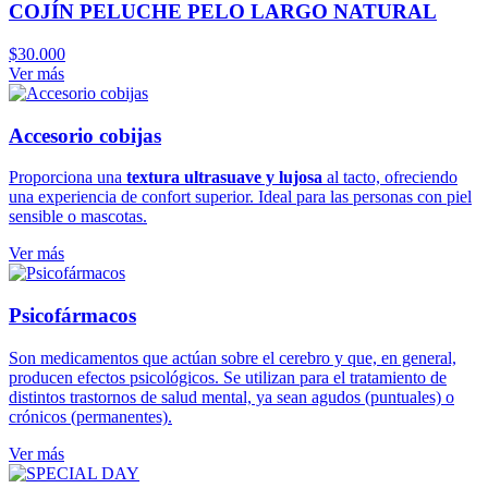
COJÍN PELUCHE PELO LARGO NATURAL
$
30.000
Ver más
Accesorio cobijas
Proporciona una
textura ultrasuave y lujosa
al tacto, ofreciendo
una experiencia de confort superior. Ideal para las personas con piel
sensible o mascotas.
Ver más
Psicofármacos
Son medicamentos que actúan sobre el cerebro y que, en general,
producen efectos psicológicos. Se utilizan para el tratamiento de
distintos trastornos de salud mental, ya sean agudos (puntuales) o
crónicos (permanentes).
Ver más