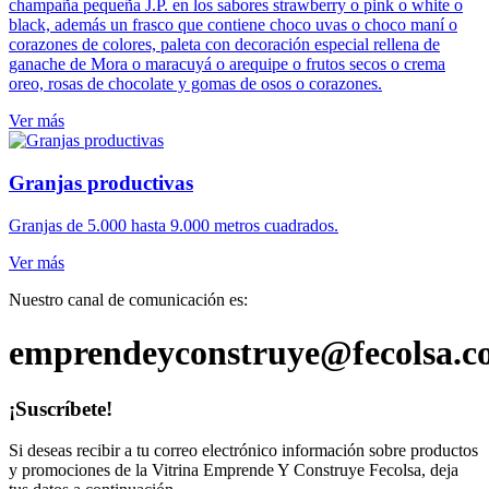
champaña pequeña J.P. en los sabores strawberry o pink o white o
era:
es:
black, además un frasco que contiene choco uvas o choco maní o
$40.000.
$36.000.
corazones de colores, paleta con decoración especial rellena de
ganache de Mora o maracuyá o arequipe o frutos secos o crema
oreo, rosas de chocolate y gomas de osos o corazones.
Ver más
Granjas productivas
Granjas de 5.000 hasta 9.000 metros cuadrados.
Ver más
Nuestro canal de comunicación es:
emprendeyconstruye@fecolsa.c
¡Suscríbete!
Si deseas recibir a tu correo electrónico información sobre productos
y promociones de la Vitrina Emprende Y Construye Fecolsa, deja