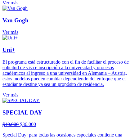
Ver más
Van Gogh
Ver más
Uni+
El programa está estructurado con el fin de facilitar el proceso de
solicitud de visa e inscripción a la universidad y procesos
académicos al ingreso a una universidad en Alemania – Austria,
estos modelos pueden cambiar dependiendo del enfoque que el
estudiante destine ya sea un propósito de residencia.
Ver más
SPECIAL DAY
El
El
$
40.000
$
36.000
precio
precio
Special Day: para todas las ocasiones especiales contiene una
original
actual