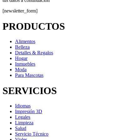
tus datos a continuación
[newsletter_form]
PRODUCTOS
Alimentos
Belleza
Detalles & Regalos
Hogar
Inmuebles
Moda
Para Mascotas
SERVICIOS
Idiomas
Impresión 3D
Legales
Limpieza
Salud
Servicio Técnico
Viales