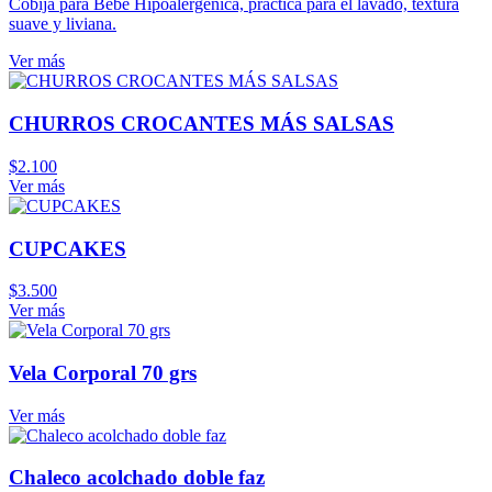
Cobija para Bebé Hipoalergénica, práctica para el lavado, textura
suave y liviana.
Ver más
CHURROS CROCANTES MÁS SALSAS
$
2.100
Ver más
CUPCAKES
$
3.500
Ver más
Vela Corporal 70 grs
Ver más
Chaleco acolchado doble faz