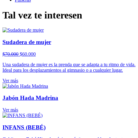
Tal vez te interesen
Sudadera de mujer
El
El
$
70.000
$
60.000
precio
precio
Una sudadera de mujer es la prenda que se adapta a tu ritmo de vida.
original
actual
Ideal para los desplazamientos al gimnasio o a cualquier lugar.
era:
es:
$70.000.
$60.000.
Ver más
Jabón Hada Madrina
Ver más
INFANS (BEBÉ)