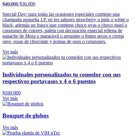
El
El
$
40.000
$
36.000
precio
precio
Special Day: para todas las ocasiones especiales contiene una
original
actual
champaña pequeña J.P. en los sabores strawberry o pink o white o
era:
es:
black, además un frasco que contiene choco uvas o choco maní o
$40.000.
$36.000.
corazones de colores, paleta con decoración especial rellena de
ganache de Mora o maracuyá o arequipe o frutos secos o crema
oreo, rosas de chocolate y gomas de osos o corazones.
Ver más
Individuales personalizados tu comedor con sus
respectivos portavasos x 4 o 6 puestos
$
160.000
Ver más
Bouquet de globos
Ver más