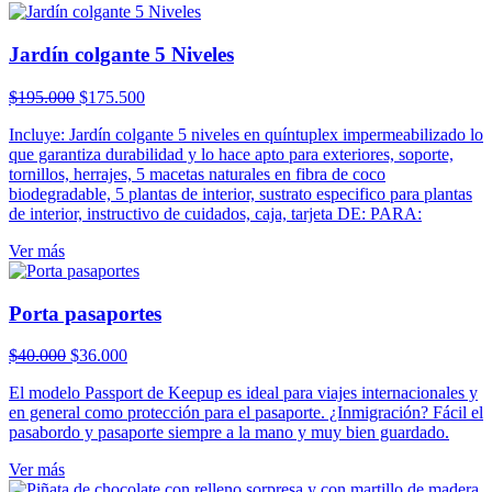
Jardín colgante 5 Niveles
El
El
$
195.000
$
175.500
precio
precio
Incluye: Jardín colgante 5 niveles en quíntuplex impermeabilizado lo
original
actual
que garantiza durabilidad y lo hace apto para exteriores, soporte,
era:
es:
tornillos, herrajes, 5 macetas naturales en fibra de coco
$195.000.
$175.500.
biodegradable, 5 plantas de interior, sustrato especifico para plantas
de interior, instructivo de cuidados, caja, tarjeta DE: PARA:
Ver más
Porta pasaportes
El
El
$
40.000
$
36.000
precio
precio
El modelo Passport de Keepup es ideal para viajes internacionales y
original
actual
en general como protección para el pasaporte. ¿Inmigración? Fácil el
era:
es:
pasabordo y pasaporte siempre a la mano y muy bien guardado.
$40.000.
$36.000.
Ver más