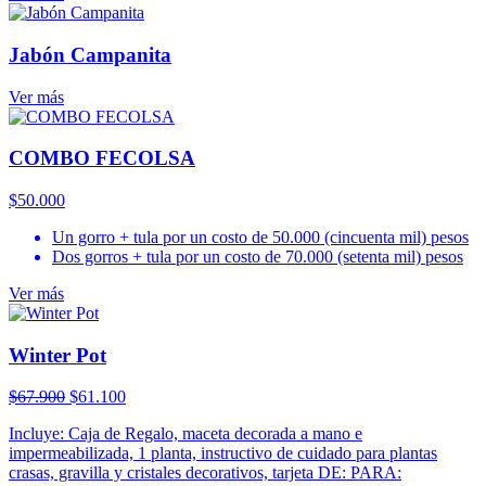
Jabón Campanita
Ver más
COMBO FECOLSA
$
50.000
Un gorro + tula por un costo de 50.000 (cincuenta mil) pesos
Dos gorros + tula por un costo de 70.000 (setenta mil) pesos
Ver más
Winter Pot
El
El
$
67.900
$
61.100
precio
precio
Incluye: Caja de Regalo, maceta decorada a mano e
original
actual
impermeabilizada, 1 planta, instructivo de cuidado para plantas
era:
es:
crasas, gravilla y cristales decorativos, tarjeta DE: PARA:
$67.900.
$61.100.