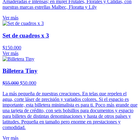
Amaderadas e intensas; en mujer Frutales, Florales y Cálidas, con
nuestras marcas estrellas Malbec, Floratta y Lily
Ver más
Set de cuadros x 3
$
150.000
Ver más
Billetera Tiny
El
El
$
55.000
$
50.000
precio
precio
La más pequeña de nuestras creaciones. En telas que repelen el
original
actual
agua, corte láser de precisión y variados colores. Si el espacio es
era:
es:
importante, esta billetera minimalista es para ti. Poco más grande que
$55.000.
$50.000.
una tarjeta de crédito, con seis bolsillos para documentos y espacio
para billetes de distintas denominaciones y hasta de otros países y
latitudes. Pequeña en tamaño pero enorme en prestaciones y
comodidad.
Ver más