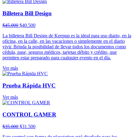
Billetera Bill Design
El
El
$
45.000
$
40.500
precio
precio
La billetera Bill Design de Keepup es la ideal para uso diario, en la
original
actual
oficina, en la calle, en las vacaciones o simplemente en el diario
era:
es:
vivir. Brinda la posibilidad de llevar todos los documentos como
$45.000.
$40.500.
cédula, pase, seguros médicos, tarjetas débito y crédito, que
permiten estar preparado para cualquier evento en el día.
Ver más
Prueba Rápida HVC
Ver más
CONTROL GAMER
El
El
$
35.000
$
31.500
precio
precio
Este control con forma de playstation está diseñado para los