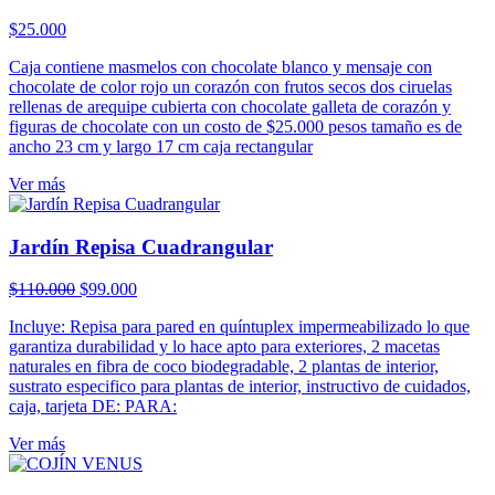
$
25.000
Caja contiene masmelos con chocolate blanco y mensaje con
chocolate de color rojo un corazón con frutos secos dos ciruelas
rellenas de arequipe cubierta con chocolate galleta de corazón y
figuras de chocolate con un costo de $25.000 pesos tamaño es de
ancho 23 cm y largo 17 cm caja rectangular
Ver más
Jardín Repisa Cuadrangular
El
El
$
110.000
$
99.000
precio
precio
Incluye: Repisa para pared en quíntuplex impermeabilizado lo que
original
actual
garantiza durabilidad y lo hace apto para exteriores, 2 macetas
era:
es:
naturales en fibra de coco biodegradable, 2 plantas de interior,
$110.000.
$99.000.
sustrato especifico para plantas de interior, instructivo de cuidados,
caja, tarjeta DE: PARA:
Ver más