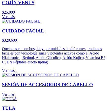
COJÍN VENUS
$
25.000
Ver más
CUIDADO FACIAL
$
320.600
Opciones en combos, kit y por unidades de diferentes productos
faciales con tecnología suiza y potentes activos como el Ácido
Hialurónico, Retinol, Acido Glicólico, Acido Kójico, Vitamina B5,
C, E y Péptidos efecto lipting
Ver más
SESIÓN DE ACCESORIOS DE CABELLO
Ver más
TULA