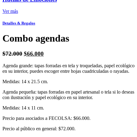
Ver más
Detalles & Regalos
Combo agendas
El
El
$
72.000
$
66.000
precio
precio
Agenda grande: tapas forradas en tela y troqueladas, papel ecológico
original
actual
en su interior, puedes escoger entre hojas cuadriculadas o rayadas.
era:
es:
$72.000.
$66.000.
Medidas: 14 x 21.5 cm.
Agenda pequeña: tapas forradas en papel artesanal o tela si lo deseas
con ilustración y papel ecológico en su interior.
Medidas: 14 x 11 cm.
Precio para asociados a FECOLSA: $66.000.
Precio al público en general: $72.000.