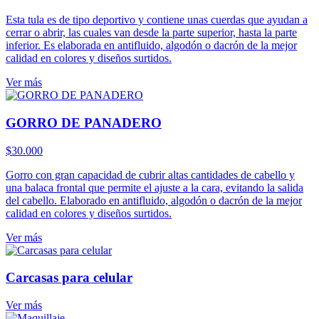
Esta tula es de tipo deportivo y contiene unas cuerdas que ayudan a
cerrar o abrir, las cuales van desde la parte superior, hasta la parte
inferior. Es elaborada en antifluido, algodón o dacrón de la mejor
calidad en colores y diseños surtidos.
Ver más
GORRO DE PANADERO
$
30.000
Gorro con gran capacidad de cubrir altas cantidades de cabello y
una balaca frontal que permite el ajuste a la cara, evitando la salida
del cabello. Elaborado en antifluido, algodón o dacrón de la mejor
calidad en colores y diseños surtidos.
Ver más
Carcasas para celular
Ver más