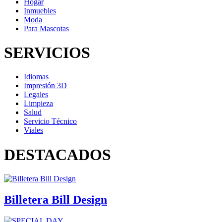
Hogar
Inmuebles
Moda
Para Mascotas
SERVICIOS
Idiomas
Impresión 3D
Legales
Limpieza
Salud
Servicio Técnico
Viales
DESTACADOS
Billetera Bill Design