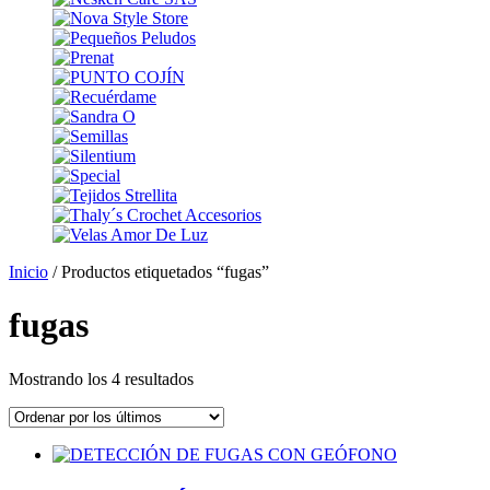
Inicio
/ Productos etiquetados “fugas”
fugas
Ordenado
Mostrando los 4 resultados
por
los
últimos